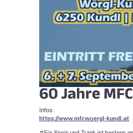
60 Jahre MFC
Infos:
https://www.mfcwoergl-kundl.at
#Für Speis und Trank ist bestens g