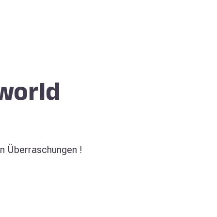
aworld
en Überraschungen !